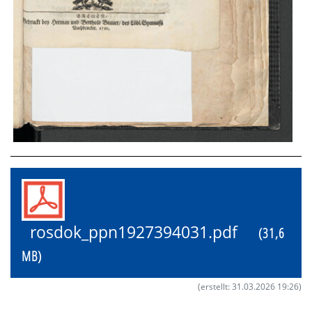
rosdok_ppn1927394031.pdf
(31,6
MB)
(erstellt: 31.03.2026 19:26)