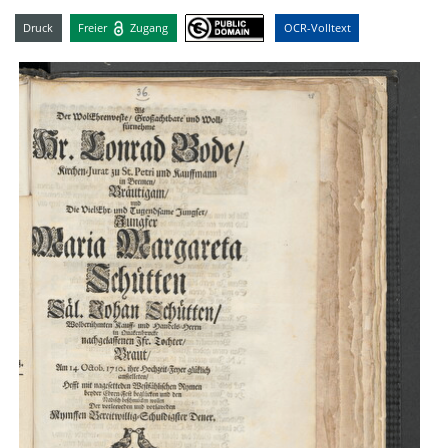
Druck
Freier
Zugang
OCR-Volltext