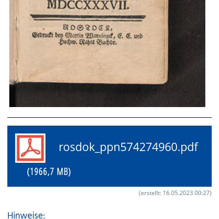
rosdok_ppn574274960.pdf
(1966,7 MB)
(erstellt: 16.05.2023 00:27)
Hinweise: