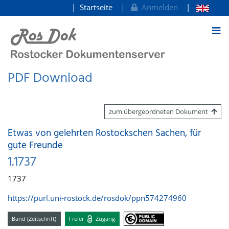
Startseite
Anmelden
zum Inhalt
PDF Download
zum übergeordneten Dokument
Etwas von gelehrten Rostockschen Sachen, für
gute Freunde
1.1737
1737
https://purl.uni-rostock.de/rosdok/ppn574274960
Band (Zeitschrift)
Freier
Zugang