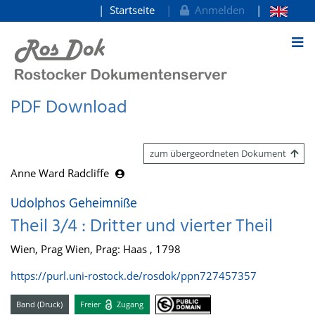
Startseite
Anmelden
zum Inhalt
PDF Download
zum übergeordneten Dokument
Anne Ward Radcliffe
Udolphos Geheimniße
Theil 3/4 : Dritter und vierter Theil
Wien, Prag Wien, Prag: Haas , 1798
https://purl.uni-rostock.de/rosdok/ppn727457357
Band (Druck)
Freier
Zugang