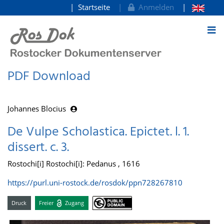
Startseite
Anmelden
zum Inhalt
PDF Download
Johannes Blocius
De Vulpe Scholastica. Epictet. l. 1.
dissert. c. 3.
Rostochi[i] Rostochi[i]: Pedanus , 1616
https://purl.uni-rostock.de/rosdok/ppn728267810
Druck
Freier
Zugang