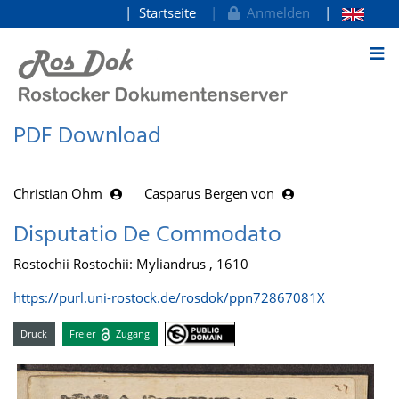
Startseite
Anmelden
zum Inhalt
PDF Download
Christian Ohm
Casparus Bergen von
Disputatio De Commodato
Rostochii Rostochii: Myliandrus , 1610
https://purl.uni-rostock.de/rosdok/ppn72867081X
Druck
Freier
Zugang