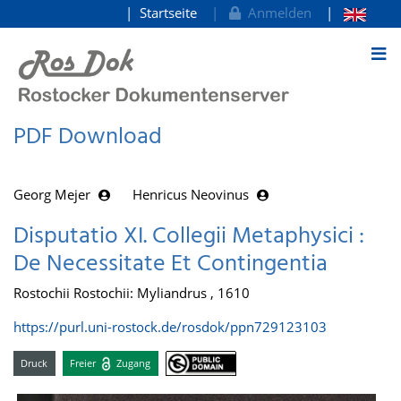
Startseite
Anmelden
zum Inhalt
PDF Download
Georg Mejer
Henricus Neovinus
Disputatio XI. Collegii Metaphysici :
De Necessitate Et Contingentia
Rostochii Rostochii: Myliandrus , 1610
https://purl.uni-rostock.de/rosdok/ppn729123103
Druck
Freier
Zugang