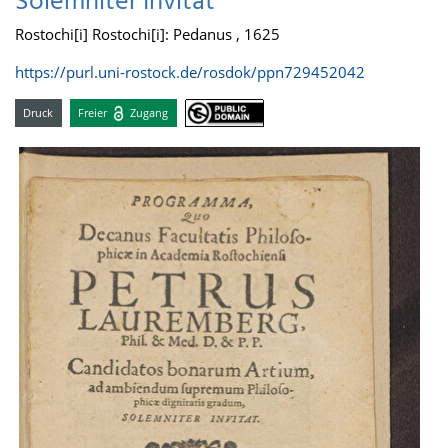
Solemniter Invitat
Rostochi[i] Rostochi[i]: Pedanus , 1625
https://purl.uni-rostock.de/rosdok/ppn729452042
Druck
Freier
Zugang