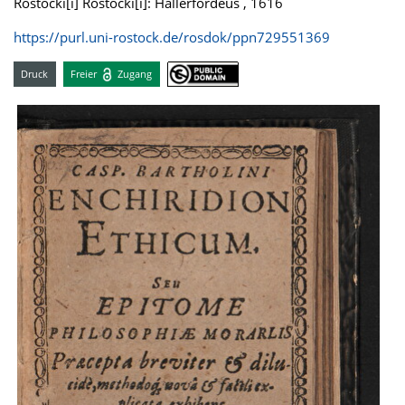
Rostocki[i] Rostocki[i]: Hallerfordeus , 1616
https://purl.uni-rostock.de/rosdok/ppn729551369
Druck
Freier
Zugang