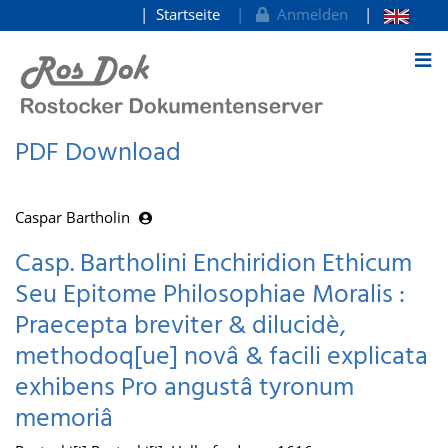
Startseite
Anmelden
zum Inhalt
PDF Download
Caspar Bartholin
Casp. Bartholini Enchiridion Ethicum
Seu Epitome Philosophiae Moralis :
Praecepta breviter & dilucidè,
methodoq[ue] novâ & facili explicata
exhibens Pro angustâ tyronum
memoriâ