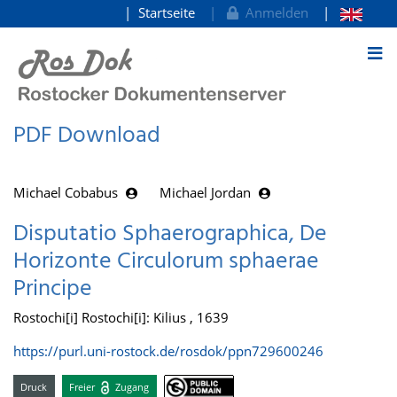
Startseite
Anmelden
zum Inhalt
PDF Download
Michael Cobabus
Michael Jordan
Disputatio Sphaerographica, De
Horizonte Circulorum sphaerae
Principe
Rostochi[i] Rostochi[i]: Kilius , 1639
https://purl.uni-rostock.de/rosdok/ppn729600246
Druck
Freier
Zugang