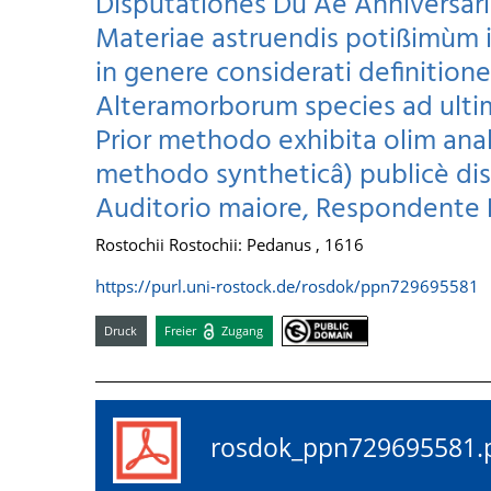
Disputationes Du Ae Anniversari
Materiae astruendis potißimùm i
in genere considerati definition
Alteramorborum species ad ulti
Prior methodo exhibita olim ana
methodo syntheticâ) publicè dispu
Auditorio maiore, Respondente 
Rostochii Rostochii: Pedanus , 1616
https://purl.uni-rostock.de/rosdok/ppn729695581
Druck
Freier
Zugang
rosdok_ppn72969558