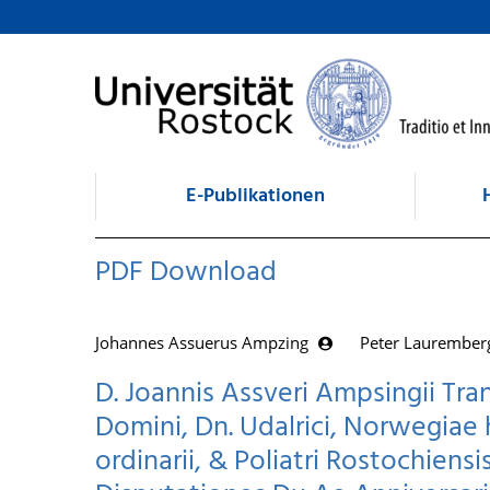
zum Inhalt
E-Publikationen
PDF Download
Johannes Assuerus Ampzing
Peter Laurembe
D. Joannis Assveri Ampsingii Tran
Domini, Dn. Udalrici, Norwegiae h
ordinarii, & Poliatri Rostochiens