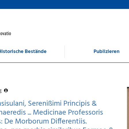
Historische Bestände
Publizieren
rg
sisulani, Serenißimi Principis &
aeredis ... Medicinae Professoris
is: De Morborum Differentiis.