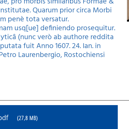
ae, pro morbis similaribus Formae &
nstitutae. Quarum prior circa Morbi
em penè tota versatur.
mam usq[ue] definiendo prosequitur.
lyticâ (nunc verò ab authore reddita
tata fuit Anno 1607. 24. Ian. in
Petro Laurenbergio, Rostochiensi
1.pdf
(27,8 MB)