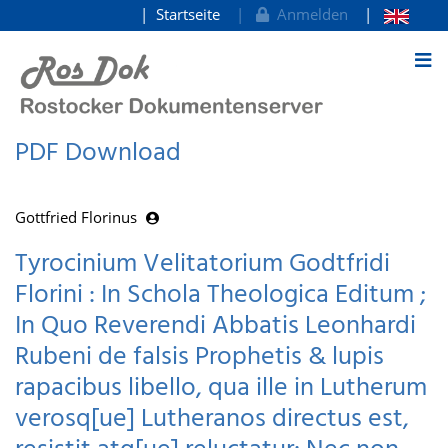
Startseite
Anmelden
zum Inhalt
PDF Download
Gottfried Florinus
Tyrocinium Velitatorium Godtfridi
Florini : In Schola Theologica Editum ;
In Quo Reverendi Abbatis Leonhardi
Rubeni de falsis Prophetis & lupis
rapacibus libello, qua ille in Lutherum
verosq[ue] Lutheranos directus est,