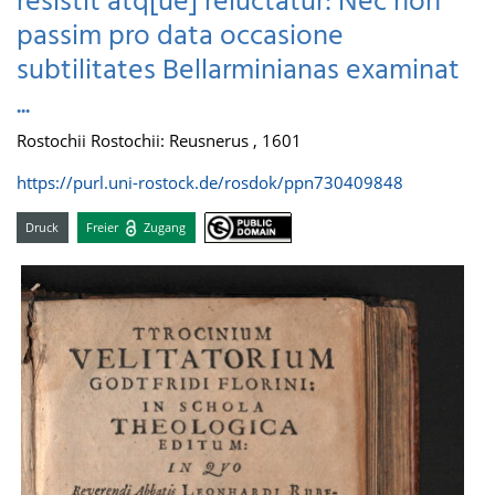
resistit atq[ue] reluctatur: Nec non
passim pro data occasione
subtilitates Bellarminianas examinat
...
Rostochii Rostochii: Reusnerus , 1601
https://purl.uni-rostock.de/rosdok/ppn730409848
Druck
Freier
Zugang