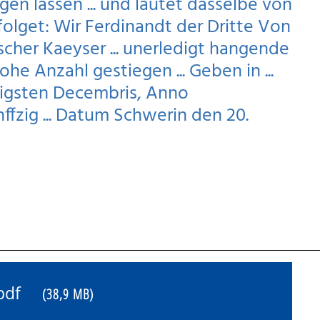
gen lassen ... und lautet dasselbe von
lget: Wir Ferdinandt der Dritte Von
her Kaeyser ... unerledigt hangende
ohe Anzahl gestiegen ... Geben in ...
igsten Decembris, Anno
fzig ... Datum Schwerin den 20.
4.pdf
(38,9 MB)