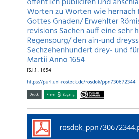
öffentlich publiciren und anschla
Worten zu Worten wie hernach fo
Gottes Gnaden/ Erwehlter Römisc
revisions Sachen auff eine sehr h
Regenspurg/ den ain-und dreyss
Sechzehenhundert drey- und fünf
Martii Anno 1654
[S.l.] , 1654
https://purl.uni-rostock.de/rosdok/ppn730672344
Druck
Freier
Zugang
rosdok_ppn73067234