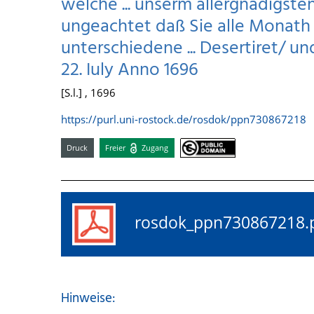
welche ... unserm allergnädigst
ungeachtet daß Sie alle Monath 
unterschiedene ... Desertiret/ un
22. Iuly Anno 1696
[S.l.] , 1696
https://purl.uni-rostock.de/rosdok/ppn730867218
Druck
Freier
Zugang
rosdok_ppn73086721
Hinweise: