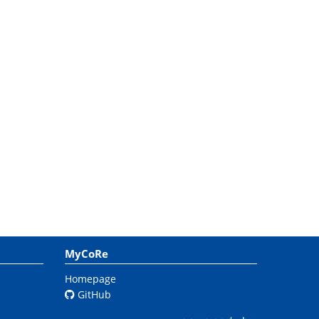
MyCoRe
Homepage
GitHub