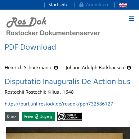
Startseite
Anmelden
zum Inhalt
PDF Download
Heinrich Schuckmann
Johann Adolph Barkhausen
Disputatio Inauguralis De Actionibus
Rostochii Rostochii: Kilius , 1648
https://purl.uni-rostock.de/rosdok/ppn732586127
Druck
Freier
Zugang