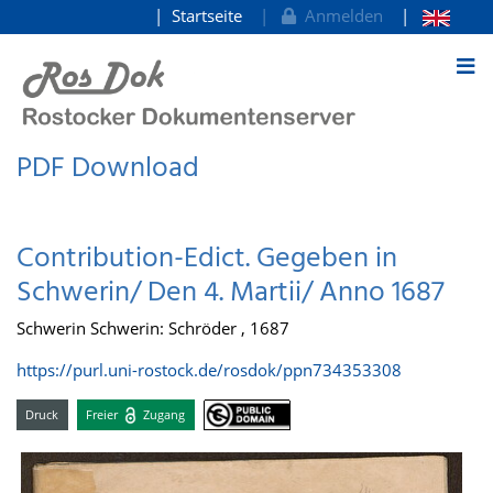
Startseite
Anmelden
zum Inhalt
PDF Download
Contribution-Edict. Gegeben in
Schwerin/ Den 4. Martii/ Anno 1687
Schwerin Schwerin: Schröder , 1687
https://purl.uni-rostock.de/rosdok/ppn734353308
Druck
Freier
Zugang