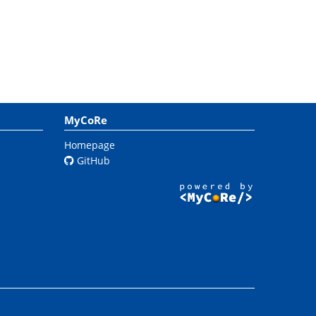
MyCoRe
Homepage
GitHub