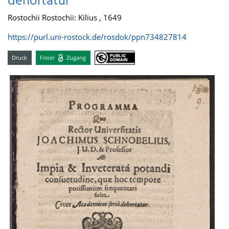
dehortatur
Rostochii Rostochii: Kilius , 1649
https://purl.uni-rostock.de/rosdok/ppn734827814
Druck
Freier
Zugang