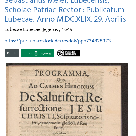
Sebastianus Meier, Lubecensis,
Scholae Patriae Rector : Publicatum
Lubecae, Anno M.DC.XLIX. 29. Aprilis
Lubecae Lubecae: Jegerus , 1649
https://purl.uni-rostock.de/rosdok/ppn734828373
Druck
Freier
Zugang