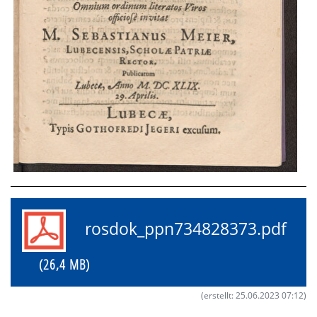
rosdok_ppn734828373.pdf
(26,4 MB)
(erstellt: 25.06.2023 07:12)