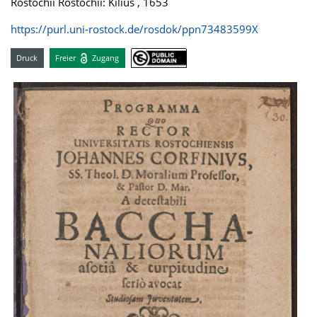
Rostochii Rostochii: Kilius , 1653
https://purl.uni-rostock.de/rosdok/ppn73483599X
Druck
Freier
Zugang