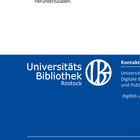
herunterzuladen.
Kontakt
Universit
Digitale 
und Publ
digibib.