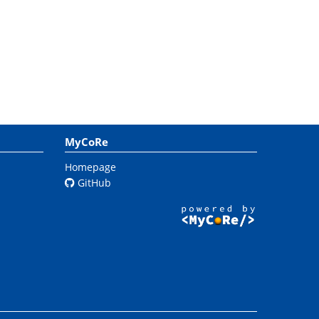
MyCoRe
Homepage
GitHub