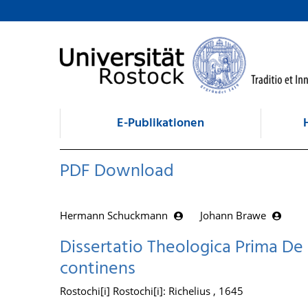
zum Inhalt
E-Publikationen
PDF Download
Hermann Schuckmann
Johann Brawe
Dissertatio Theologica Prima D
continens
Rostochi[i] Rostochi[i]: Richelius , 1645