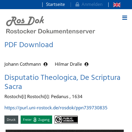
Startseite
Anmelden
zum Inhalt
PDF Download
Johann Cothmann
Hilmar Dralle
Disputatio Theologica, De Scriptura
Sacra
Rostochi[i] Rostochi[i]: Pedanus , 1634
https://purl.uni-rostock.de/rosdok/ppn739730835
Druck
Freier
Zugang