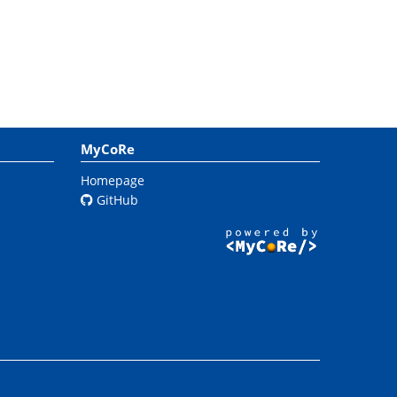
MyCoRe
Homepage
GitHub