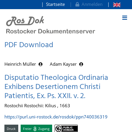
Startseite
Anmelden
zum Inhalt
PDF Download
Heinrich Müller
Adam Kayser
Disputatio Theologica Ordinaria
Exhibens Desertionem Christi
Patientis, Ex. Ps. XXII. v. 2.
Rostochii Rostochii: Kilius , 1663
https://purl.uni-rostock.de/rosdok/ppn740036319
Druck
Freier
Zugang