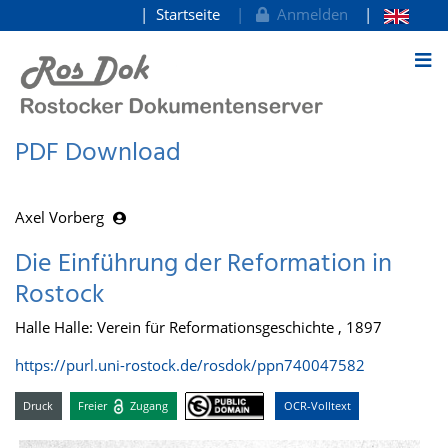
Startseite
Anmelden
zum Inhalt
PDF Download
Axel Vorberg
Die Einführung der Reformation in
Rostock
Halle Halle: Verein für Reformationsgeschichte , 1897
https://purl.uni-rostock.de/rosdok/ppn740047582
Druck
Freier
Zugang
OCR-Volltext