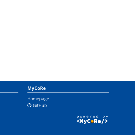
MyCoRe
Homepage
GitHub