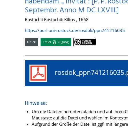
habendam ... invitat : [P. P. Rostoc
Septembr. Anno M DC LXVIII.]
Rostochii Rostochii: Kilius , 1668
https://purl.uni-rostock.de/rosdok/ppn741216035
Druck
Freier
Zugang
rosdok_ppn74121603
Hinweise:
Um die Dateien herunterzuladen und auf Ihren Co
Maustaste auf die Datei und wählen im Kontextme
Aufgrund der Größe der Datei ist ggf. mit länge