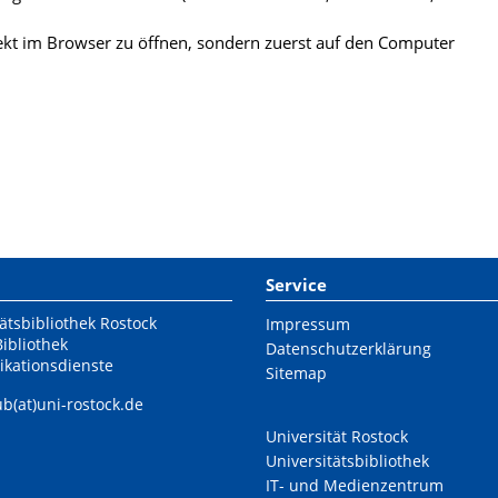
kt im Browser zu öffnen, sondern zuerst auf den Computer
Service
ätsbibliothek Rostock
Impressum
Bibliothek
Datenschutzerklärung
ikationsdienste
Sitemap
ub(at)uni-rostock.de
Universität Rostock
Universitätsbibliothek
IT- und Medienzentrum