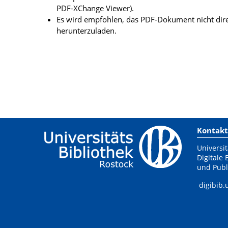
PDF-XChange Viewer).
Es wird empfohlen, das PDF-Dokument nicht dire
herunterzuladen.
Kontakt
Universit
Digitale 
und Publ
digibib.