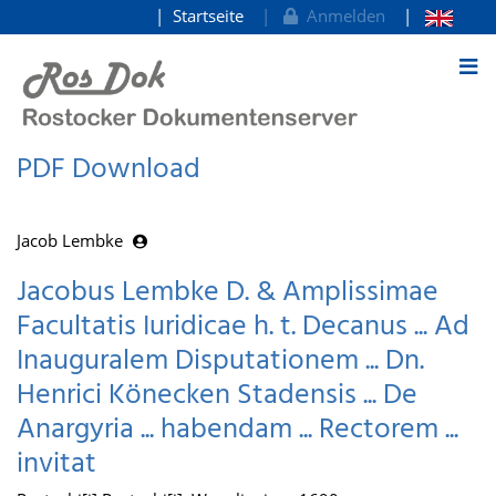
Startseite
Anmelden
zum Inhalt
PDF Download
Jacob Lembke
Jacobus Lembke D. & Amplissimae
Facultatis Iuridicae h. t. Decanus ... Ad
Inauguralem Disputationem ... Dn.
Henrici Könecken Stadensis ... De
Anargyria ... habendam ... Rectorem ...
invitat