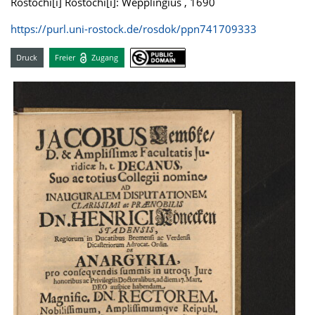
Rostochi[i] Rostochi[i]: Wepplingius , 1690
https://purl.uni-rostock.de/rosdok/ppn741709333
Druck
Freier
Zugang