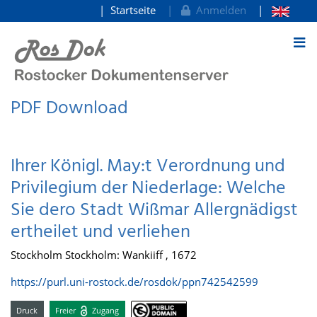
Startseite
Anmelden
zum Inhalt
PDF Download
Ihrer Königl. May:t Verordnung und
Privilegium der Niederlage: Welche
Sie dero Stadt Wißmar Allergnädigst
ertheilet und verliehen
Stockholm Stockholm: Wankiiff , 1672
https://purl.uni-rostock.de/rosdok/ppn742542599
Druck
Freier
Zugang