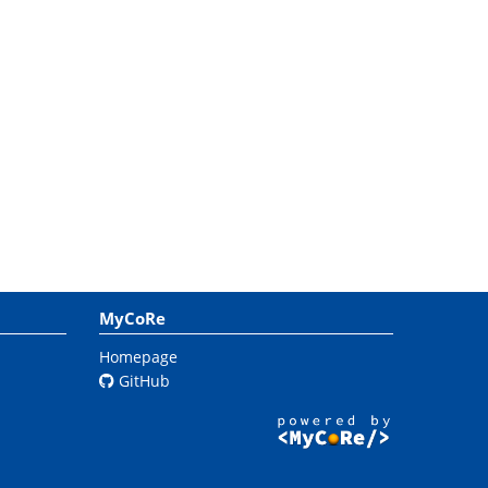
MyCoRe
Homepage
GitHub