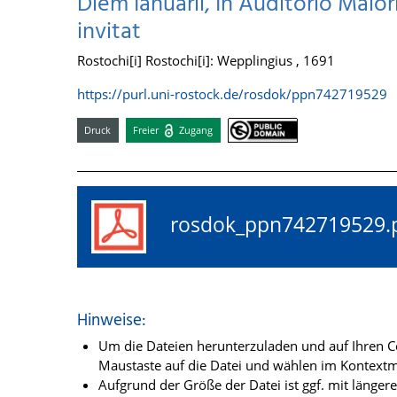
Diem Ianuarii, In Auditorio Maiori
invitat
Rostochi[i] Rostochi[i]: Wepplingius , 1691
https://purl.uni-rostock.de/rosdok/ppn742719529
Druck
Freier
Zugang
rosdok_ppn74271952
Hinweise:
Um die Dateien herunterzuladen und auf Ihren Co
Maustaste auf die Datei und wählen im Kontextme
Aufgrund der Größe der Datei ist ggf. mit länge