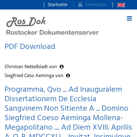
Startseite
Anmelden
zum Inhalt
PDF Download
Christian Nettelbladt von
Siegfried Cäso Aeminga von
Programma, Qvo ... Ad Inauguralem
Dissertationem De Ecclesia
Sangvinem Non Sitiente A ... Domino
Siegfried Coeso Aeminga Mollena-
Megapolitano .... Ad Diem XVIII. Aprilis