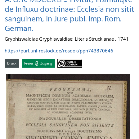
A. O. R. MDCCXLI ... Invitat, Insimulqve
de Influxu doctrinae: Ecclesia non sitit
sanguinem, In Jure publ. Imp. Rom.
German.
Gryphiswaldiae Gryphiswaldiae: Literis Struckianae , 1741
https://purl.uni-rostock.de/rosdok/ppn743870646
Druck
Freier
Zugang