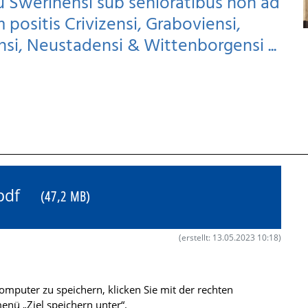
 Swerinensi sub senioratibus non ad
 positis Crivizensi, Graboviensi,
si, Neustadensi & Wittenborgensi ...
1.pdf
(47,2 MB)
(erstellt: 13.05.2023 10:18)
mputer zu speichern, klicken Sie mit der rechten
nü „Ziel speichern unter“.