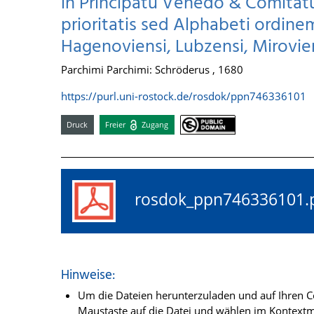
in Principatu Venedo & Comitatu
prioritatis sed Alphabeti ordinem
Hagenoviensi, Lubzensi, Mirovien
Parchimi Parchimi: Schröderus , 1680
https://purl.uni-rostock.de/rosdok/ppn746336101
Druck
Freier
Zugang
rosdok_ppn74633610
Hinweise:
Um die Dateien herunterzuladen und auf Ihren Co
Maustaste auf die Datei und wählen im Kontextme