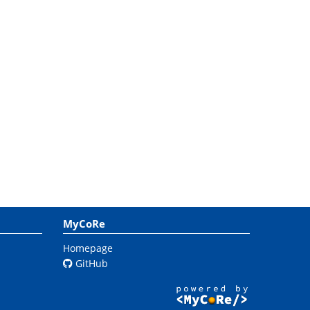
MyCoRe
Homepage
GitHub