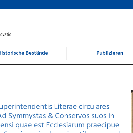
Historische Bestände
Publizieren
uperintendentis Literae circulares
Ad Symmystas & Conservos suos in
ensi quae est Ecclesiarum praecipue