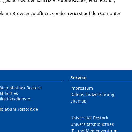
ergeladen werden kann (z.B. Adobe Reader, Foxit Reader,
kt im Browser zu öffnen, sondern zuerst auf den Computer
Service
ätsbibliothek Rostock
Impressum
Bibliothek
Datenschutzerklärung
ikationsdienste
Sitemap
ub(at)uni-rostock.de
Universität Rostock
Universitätsbibliothek
IT- und Medienzentrum