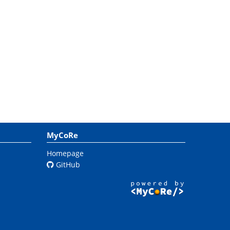
MyCoRe
Homepage
GitHub