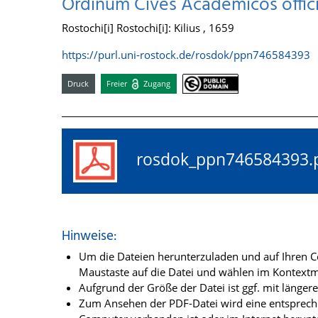
Ordinum Cives Academicos offici
Rostochi[i] Rostochi[i]: Kilius , 1659
https://purl.uni-rostock.de/rosdok/ppn746584393
Druck
Freier
Zugang
rosdok_ppn74658439
Hinweise:
Um die Dateien herunterzuladen und auf Ihren Co
Maustaste auf die Datei und wählen im Kontextme
Aufgrund der Größe der Datei ist ggf. mit länge
Zum Ansehen der PDF-Datei wird eine entsprechen