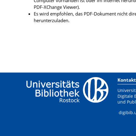
Computer vorhanden ist oder im Internet herunt
PDF-XChange Viewer).
Es wird empfohlen, das PDF-Dokument nicht dire
herunterzuladen.
Kontakt
Universit
Digitale 
und Publ
digibib.