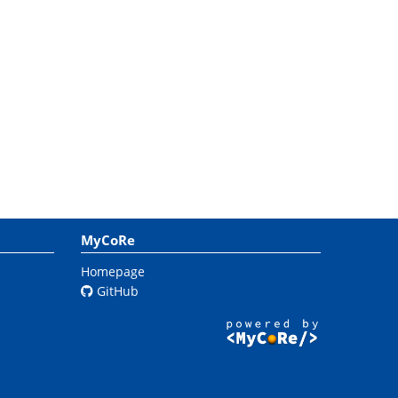
MyCoRe
Homepage
GitHub