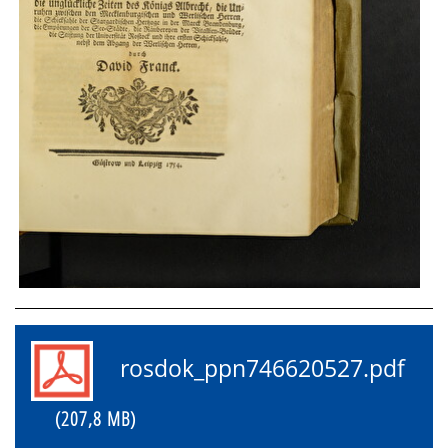
rosdok_ppn746620527.pdf
(207,8 MB)