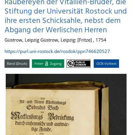
Räubereyen der Vitallien-Brüder, die
Stiftung der Universität Rostock und
ihre ersten Schicksahle, nebst dem
Abgang der Werlischen Herren
Güstrow, Leipzig Güstrow, Leipzig: [Fritze] , 1754
https://purl.uni-rostock.de/rosdok/ppn746620527
Band (Druck)
Freier
Zugang
OCR-Volltext