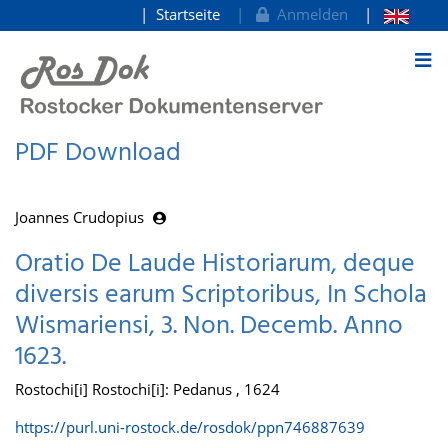
Startseite
Anmelden
zum Inhalt
PDF Download
Joannes Crudopius
Oratio De Laude Historiarum, deque
diversis earum Scriptoribus, In Schola
Wismariensi, 3. Non. Decemb. Anno
1623.
Rostochi[i] Rostochi[i]: Pedanus , 1624
https://purl.uni-rostock.de/rosdok/ppn746887639