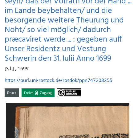
seyn/ daß der Vorrath vor der Hand ...
im Lande beybehalten/ und die
besorgende weitere Theurung und
Noht/ so viel möglich/ dadurch
præcaviret werde ... : gegeben auff
Unser Residentz und Vestung
Schwerin den 31. Iulii Anno 1699
[S.l.] , 1699
https://purl.uni-rostock.de/rosdok/ppn747208255
Druck
Freier
Zugang