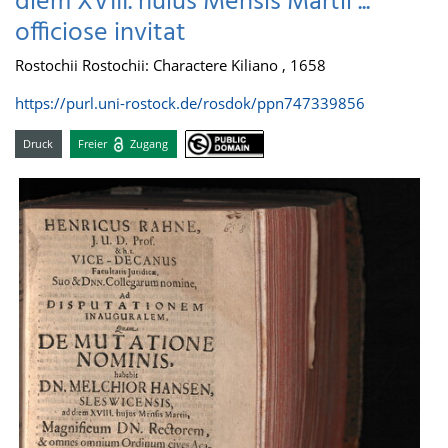
diem XVIII. huius Mensis Martii ...
officiose invitat
Rostochii Rostochii: Charactere Kiliano , 1658
https://purl.uni-rostock.de/rosdok/ppn747339856
Druck
Freier
Zugang