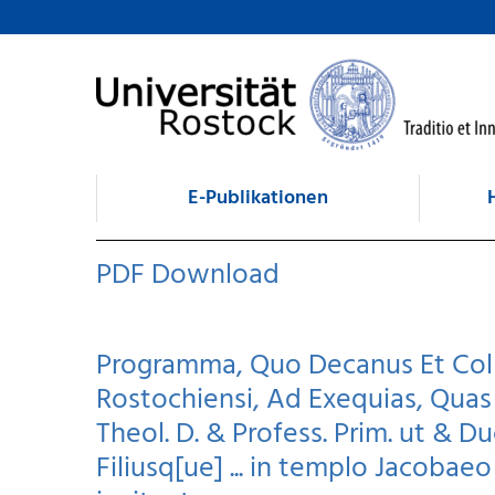
zum Inhalt
E-Publikationen
PDF Download
Programma, Quo Decanus Et Coll
Rostochiensi, Ad Exequias, Quas .
Theol. D. & Profess. Prim. ut & Duc
Filiusq[ue] ... in templo Jacobaeo p