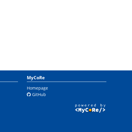
MyCoRe
Homepage
GitHub