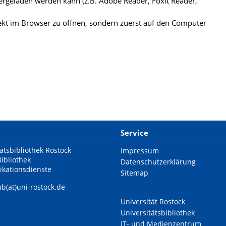
ergeladen werden kann (z.B. Adobe Reader, Foxit Reader,
kt im Browser zu öffnen, sondern zuerst auf den Computer
Service
ätsbibliothek Rostock
Impressum
Bibliothek
Datenschutzerklärung
ikationsdienste
Sitemap
ub(at)uni-rostock.de
Universität Rostock
Universitätsbibliothek
IT- und Medienzentrum