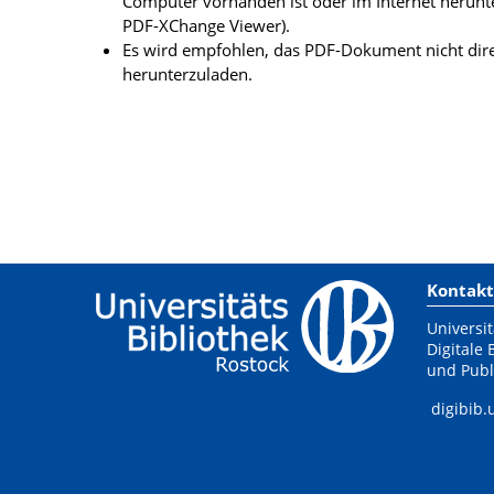
Computer vorhanden ist oder im Internet herunt
PDF-XChange Viewer).
Es wird empfohlen, das PDF-Dokument nicht dire
herunterzuladen.
Kontakt
Universit
Digitale 
und Publ
digibib.