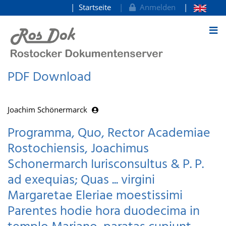
Startseite
Anmelden
zum Inhalt
PDF Download
Joachim Schönermarck
Programma, Quo, Rector Academiae
Rostochiensis, Joachimus
Schonermarch Iurisconsultus & P. P.
ad exequias; Quas ... virgini
Margaretae Eleriae moestissimi
Parentes hodie hora duodecima in