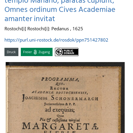
templo Mariano, paratas cupiunt,
Omnes ordinum Cives Academiae
amanter invitat
Rostochi[i] Rostochi[i]: Pedanus , 1625
https://purl.uni-rostock.de/rosdok/ppn751427802
Druck
Freier
Zugang