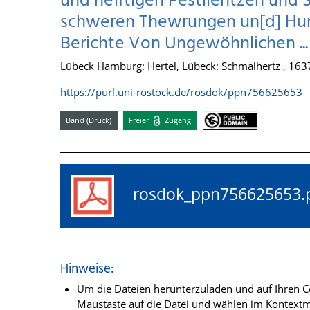
und hefftigen Pestilentzen und S
schweren Thewrungen un[d] Hun
Berichte Von Ungewöhnlichen ...
Lübeck Hamburg: Hertel, Lübeck: Schmalhertz , 163
https://purl.uni-rostock.de/rosdok/ppn756625653
Band (Druck)
Freier
Zugang
rosdok_ppn75662565
Hinweise:
Um die Dateien herunterzuladen und auf Ihren Co
Maustaste auf die Datei und wählen im Kontextme