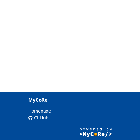
MyCoRe
Homepage
GitHub