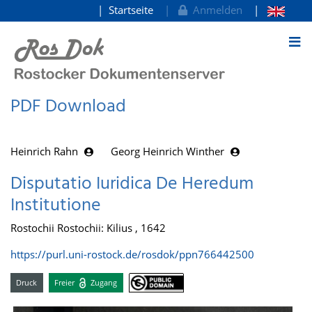
Startseite
Anmelden
zum Inhalt
PDF Download
Heinrich Rahn
Georg Heinrich Winther
Disputatio Iuridica De Heredum
Institutione
Rostochii Rostochii: Kilius , 1642
https://purl.uni-rostock.de/rosdok/ppn766442500
Druck
Freier
Zugang