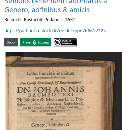
Senioris benemeriti adornatus a
Genero, adfinibus & amicis
Rostochii Rostochii: Pedanus , 1631
https://purl.uni-rostock.de/rosdok/ppn766612325
Druck
Freier
Zugang