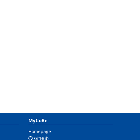
MyCoRe
Homepage
GitHub