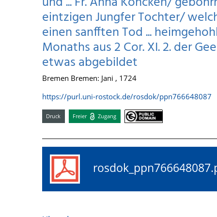
und ... Fr. Anna Köncken/ geboh
eintzigen Jungfer Tochter/ welche 
einen sanfften Tod ... heimgeho
Monaths aus 2 Cor. XI. 2. der G
etwas abgebildet
Bremen Bremen: Jani , 1724
https://purl.uni-rostock.de/rosdok/ppn766648087
Druck
Freier
Zugang
rosdok_ppn76664808