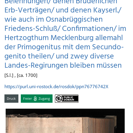
Belehnungen/ denen Brüderlichen
Erb-Verträgen/ und denen Kayserl./
wie auch im Osnabrüggischen
Friedens-Schluß/ Confirmationen/ im
Hertzogthum Mecklenburg allemahl
der Primogenitus mit dem Secundo-
genito theilen/ und zwey diverse
Landes-Regirungen bleiben müssen
[S.l.] , [ca. 1700]
https://purl.uni-rostock.de/rosdok/ppn76776742X
Druck
Freier
Zugang