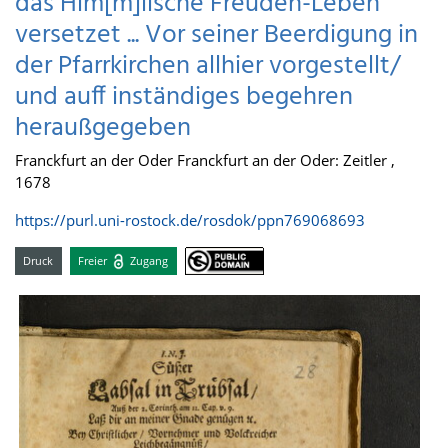
das Him[m]lische Freuden-Leben
versetzet ... Vor seiner Beerdigung in
der Pfarrkirchen allhier vorgestellt/
und auff inständiges begehren
heraußgegeben
Franckfurt an der Oder Franckfurt an der Oder: Zeitler ,
1678
https://purl.uni-rostock.de/rosdok/ppn769068693
Druck
Freier
Zugang