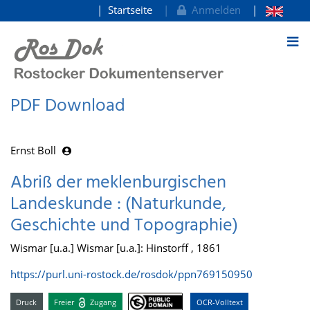
Startseite
Anmelden
zum Inhalt
PDF Download
Ernst Boll
Abriß der meklenburgischen
Landeskunde : (Naturkunde,
Geschichte und Topographie)
Wismar [u.a.] Wismar [u.a.]: Hinstorff , 1861
https://purl.uni-rostock.de/rosdok/ppn769150950
Druck
Freier
Zugang
OCR-Volltext