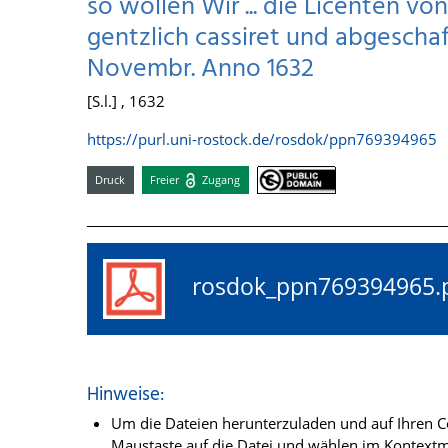
so wollen Wir ... die Licenten von
gentzlich cassiret und abgeschaf
Novembr. Anno 1632
[S.l.] , 1632
https://purl.uni-rostock.de/rosdok/ppn769394965
Druck
Freier
Zugang
rosdok_ppn76939496
Hinweise:
Um die Dateien herunterzuladen und auf Ihren Co
Maustaste auf die Datei und wählen im Kontextme