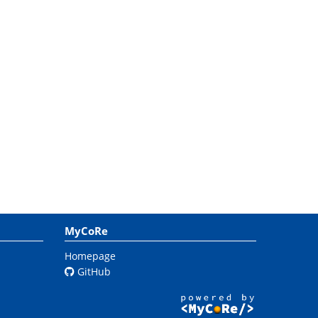
MyCoRe
Homepage
GitHub