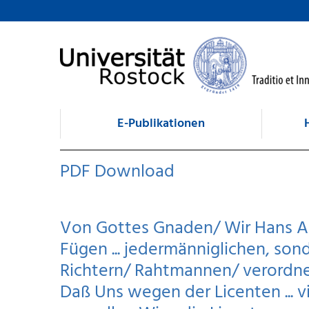
zum Inhalt
E-Publikationen
PDF Download
Von Gottes Gnaden/ Wir Hans Al
Fügen ... jedermänniglichen, son
Richtern/ Rahtmannen/ verordnet
Daß Uns wegen der Licenten ... vi