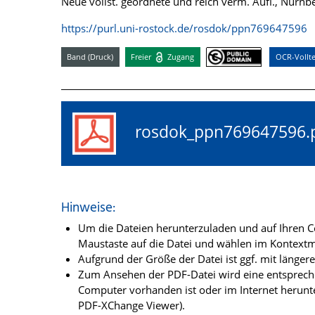
Neue vollst. geordnete und reich verm. Aufl., Nürn
https://purl.uni-rostock.de/rosdok/ppn769647596
Band (Druck)
Freier
Zugang
OCR-Vollte
rosdok_ppn76964759
Hinweise:
Um die Dateien herunterzuladen und auf Ihren Co
Maustaste auf die Datei und wählen im Kontextme
Aufgrund der Größe der Datei ist ggf. mit länge
Zum Ansehen der PDF-Datei wird eine entsprechen
Computer vorhanden ist oder im Internet herunt
PDF-XChange Viewer).