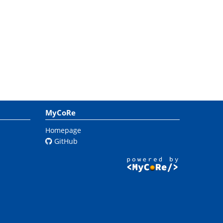
MyCoRe
Homepage
GitHub