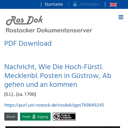
Startseite
Anmelden
zum Inhalt
PDF Download
Nachricht, Wie Die Hoch-Fürstl.
Mecklenbl. Posten in Güstrow, Ab
gehen und an kommen
[S.l.] , [ca. 1700]
https://purl.uni-rostock.de/rosdok/ppn769849245
Druck
Freier
Zugang