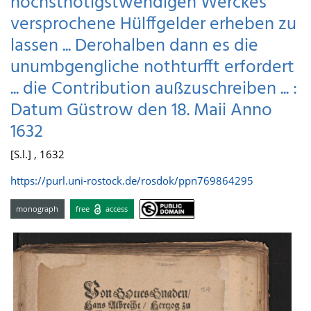
höchstnötigstwendigen Werckes
versprochene Hülffgelder erheben zu
lassen ... Derohalben dann es die
unumbgengliche nothturfft erfordert
... die Contribution außzuschreiben ... :
Datum Güstrow den 18. Maii Anno
1632
[S.l.] , 1632
https://purl.uni-rostock.de/rosdok/ppn769864295
monograph
free
access